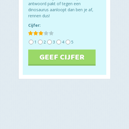
antwoord pakt of tegen een
dinosaurus aanloopt dan ben je af,
rennen dus!
Cijfer:
1
2
3
4
5