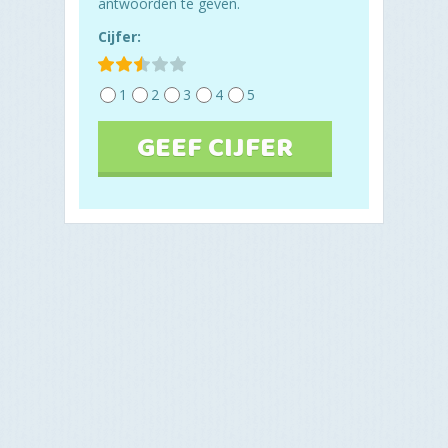
antwoorden te geven.
Cijfer:
1
2
3
4
5