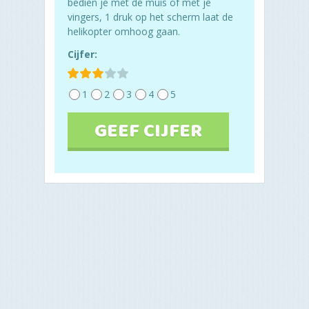
bedien je met de muis of met je
vingers, 1 druk op het scherm laat de
helikopter omhoog gaan.
Cijfer:
1
2
3
4
5