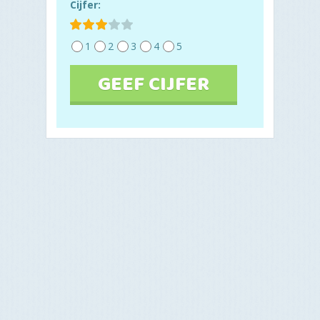
Cijfer:
1
2
3
4
5